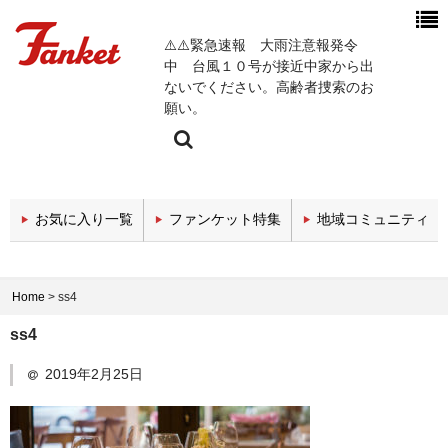
⚠️⚠️緊急速報 大雨注意報発令
中 台風１０号が接近中家から出
ないでください。高齢者捜索のお
願い。
今週の新着チャンネル
お気に入り一覧
ファンケット特集
地域コミュニティ
エンタメチャンネル
スポーツチャンネル
Home
>
ss4
政治・経済チャンネル
ss4
医療関係チャンネル
2019年2月25日
教育・セミナーチャンネル