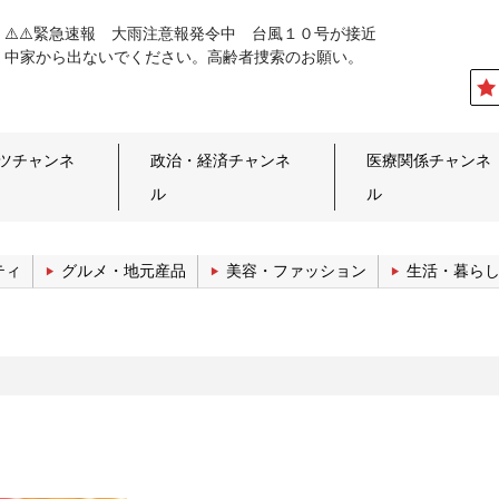
⚠️⚠️緊急速報 大雨注意報発令中 台風１０号が接近
中家から出ないでください。高齢者捜索のお願い。
ツチャンネ
政治・経済チャンネ
医療関係チャンネ
ル
ル
ティ
グルメ・地元産品
美容・ファッション
生活・暮ら