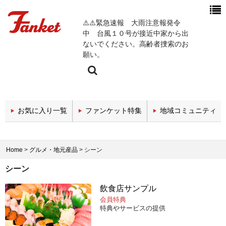
⚠️⚠️緊急速報 大雨注意報発令
中 台風１０号が接近中家から出
ないでください。高齢者捜索のお
願い。
今週の新着チャンネル
お気に入り一覧
ファンケット特集
地域コミュニティ
エンタメチャンネル
スポーツチャンネル
Home
>
グルメ・地元産品
>
シーン
政治・経済チャンネル
シーン
医療関係チャンネル
飲食店サンプル
会員特典
教育・セミナーチャンネル
特典やサービスの提供