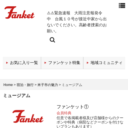
⚠️⚠️緊急速報 大雨注意報発令
中 台風１０号が接近中家から出
ないでください。高齢者捜索のお
願い。
今週の新着チャンネル
お気に入り一覧
ファンケット特集
地域コミュニティ
エンタメチャンネル
スポーツチャンネル
Home
>
宿泊・旅行
>
米子市の魅力
>
ミュージアム
政治・経済チャンネル
ミュージアム
医療関係チャンネル
ファンケット①
会員特典
教育・セミナーチャンネル
任意で各掲載者様及び店舗様からのクー
ポンや特典（病院などクーポンを付けな
いプランもあります）