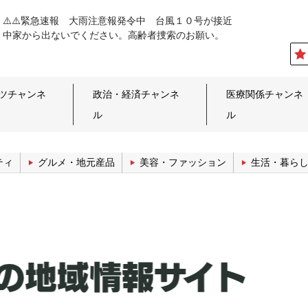
⚠️⚠️緊急速報 大雨注意報発令中 台風１０号が接近
中家から出ないでください。高齢者捜索のお願い。
ツチャンネ
政治・経済チャンネ
医療関係チャンネ
ル
ル
ティ
グルメ・地元産品
美容・ファッション
生活・暮ら