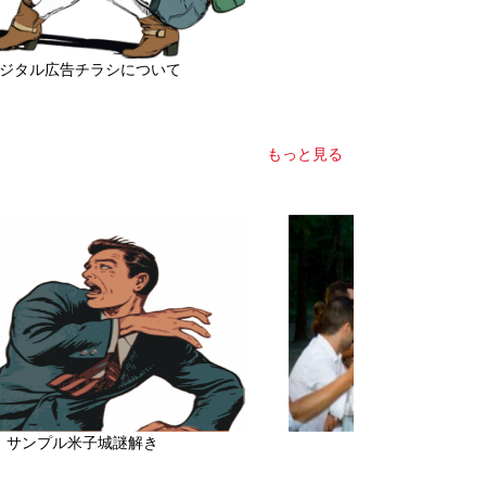
ジタル広告チラシについて
ファンケッ
もっと見る
サンプル米子城謎解き
サンプル 米子