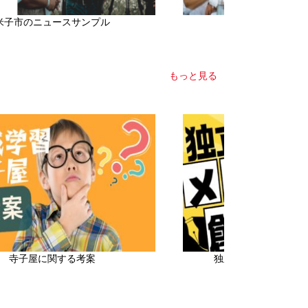
米子市のニュースサンプル
サンプル 米子
もっと見る
寺子屋に関する考案
独立メディア創設に