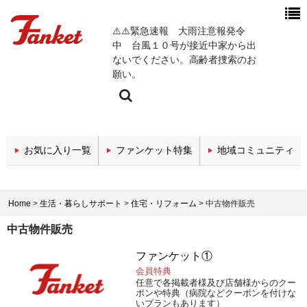
⚠️⚠️緊急速報 大雨注意報発令
中 台風１０号が接近中家から出
ないでください。高齢者捜索のお
願い。
今週の新着チャンネル
お気に入り一覧
ファンケット特集
地域コミュニティ
エンタメチャンネル
スポーツチャンネル
Home
>
生活・暮らしサポート
>
住宅・リフォーム
>
中古物件販売
政治・経済チャンネル
中古物件販売
医療関係チャンネル
ファンケット①
会員特典
教育・セミナーチャンネル
任意で各掲載者様及び店舗様からのクー
ポンや特典（病院などクーポンを付けな
いプランもあります）