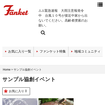
⚠️⚠️緊急速報 大雨注意報発令
中 台風１０号が接近中家から出
ないでください。高齢者捜索のお
願い。
今週の新着チャンネル
お気に入り一覧
ファンケット特集
地域コミュニティ
エンタメチャンネル
スポーツチャンネル
Home
>
サンプル協創イベント
政治・経済チャンネル
サンプル協創イベント
医療関係チャンネル
お気に入り
0
教育・セミナーチャンネル