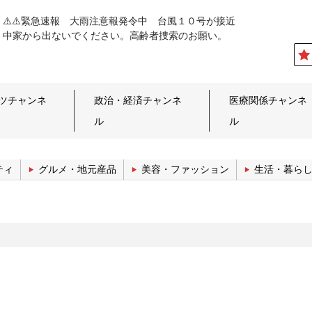
⚠️⚠️緊急速報 大雨注意報発令中 台風１０号が接近
中家から出ないでください。高齢者捜索のお願い。
ツチャンネ
政治・経済チャンネ
医療関係チャンネ
ル
ル
ティ
グルメ・地元産品
美容・ファッション
生活・暮ら