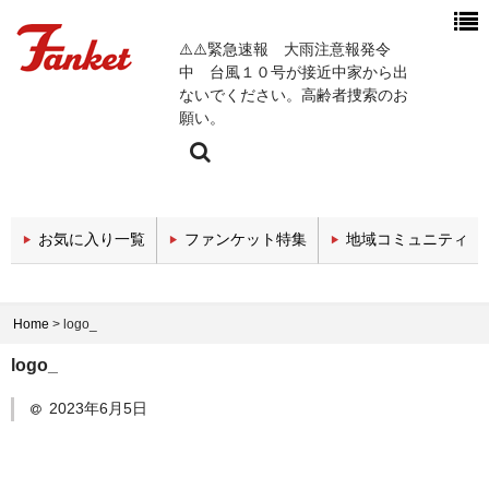
⚠️⚠️緊急速報 大雨注意報発令
中 台風１０号が接近中家から出
ないでください。高齢者捜索のお
願い。
今週の新着チャンネル
お気に入り一覧
ファンケット特集
地域コミュニティ
エンタメチャンネル
スポーツチャンネル
Home
>
logo_
政治・経済チャンネル
logo_
医療関係チャンネル
2023年6月5日
教育・セミナーチャンネル