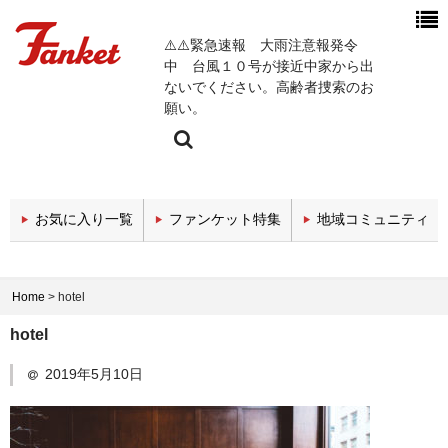
⚠️⚠️緊急速報 大雨注意報発令
中 台風１０号が接近中家から出
ないでください。高齢者捜索のお
願い。
今週の新着チャンネル
お気に入り一覧
ファンケット特集
地域コミュニティ
エンタメチャンネル
スポーツチャンネル
Home
>
hotel
政治・経済チャンネル
hotel
医療関係チャンネル
2019年5月10日
教育・セミナーチャンネル