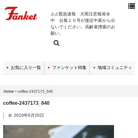
⚠️⚠️緊急速報 大雨注意報発令
中 台風１０号が接近中家から出
ないでください。高齢者捜索のお
願い。
今週の新着チャンネル
お気に入り一覧
ファンケット特集
地域コミュニティ
エンタメチャンネル
スポーツチャンネル
Home
>
coffee-2437173_640
政治・経済チャンネル
coffee-2437173_640
医療関係チャンネル
2019年6月20日
教育・セミナーチャンネル