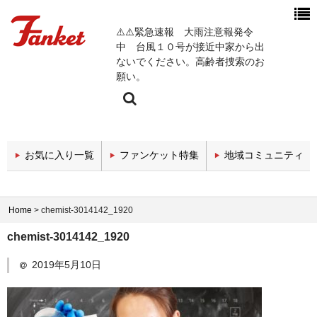
⚠️⚠️緊急速報 大雨注意報発令
中 台風１０号が接近中家から出
ないでください。高齢者捜索のお
願い。
今週の新着チャンネル
お気に入り一覧
ファンケット特集
地域コミュニティ
エンタメチャンネル
スポーツチャンネル
Home
>
chemist-3014142_1920
政治・経済チャンネル
chemist-3014142_1920
医療関係チャンネル
2019年5月10日
教育・セミナーチャンネル