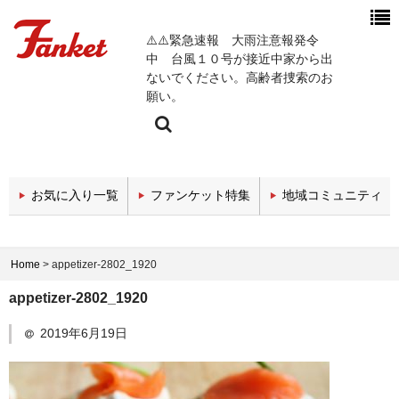
⚠️⚠️緊急速報 大雨注意報発令
中 台風１０号が接近中家から出
ないでください。高齢者捜索のお
願い。
今週の新着チャンネル
お気に入り一覧
ファンケット特集
地域コミュニティ
エンタメチャンネル
スポーツチャンネル
Home
>
appetizer-2802_1920
政治・経済チャンネル
appetizer-2802_1920
医療関係チャンネル
2019年6月19日
教育・セミナーチャンネル