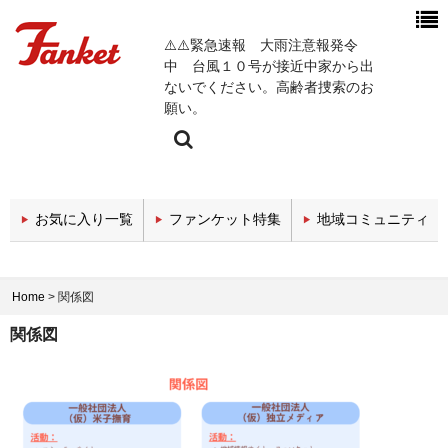
⚠️⚠️緊急速報 大雨注意報発令
中 台風１０号が接近中家から出
ないでください。高齢者捜索のお
願い。
今週の新着チャンネル
お気に入り一覧
ファンケット特集
地域コミュニティ
エンタメチャンネル
スポーツチャンネル
Home
>
関係図
政治・経済チャンネル
関係図
医療関係チャンネル
教育・セミナーチャンネル