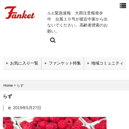
⚠️⚠️緊急速報 大雨注意報発令
中 台風１０号が接近中家から出
ないでください。高齢者捜索のお
願い。
今週の新着チャンネル
お気に入り一覧
ファンケット特集
地域コミュニティ
エンタメチャンネル
スポーツチャンネル
Home
>
らず
政治・経済チャンネル
らず
医療関係チャンネル
2019年5月27日
教育・セミナーチャンネル